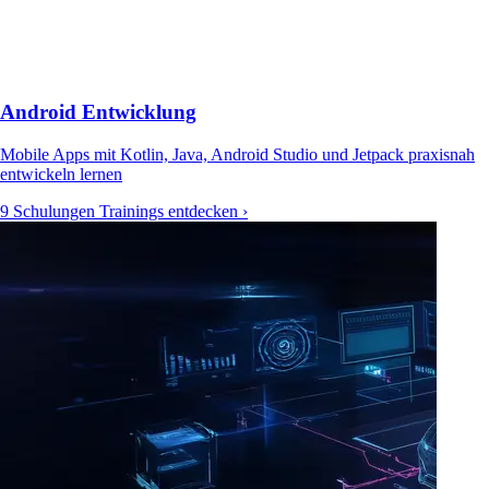
Android Entwicklung
Mobile Apps mit Kotlin, Java, Android Studio und Jetpack praxisnah
entwickeln lernen
9 Schulungen
Trainings entdecken ›