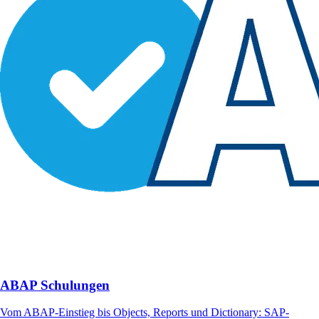
ABAP Schulungen
Vom ABAP-Einstieg bis Objects, Reports und Dictionary: SAP-