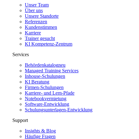
Unser Team
Über uns
Unsere Standorte
Referenzen
Kundenstimmen
Karriere
Trainer gesucht
KI Kompetenz-Zentrum
Services
Behördenkatalog
neu
Managed Training Services
Inhouse-Schulungen
KI Beratung
Firmen-Schulungen
Karriere- und Lern-Pfade
Notebookvermietung
Software-Entwicklung
Schulungsunterlagen-Entwicklung
Support
Insights & Blog
Häufige Fragen