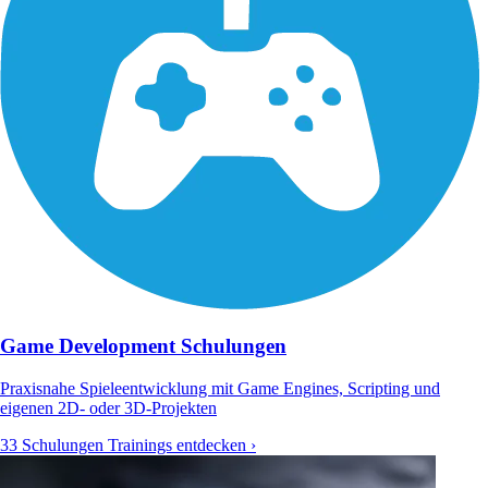
Game Development Schulungen
Praxisnahe Spieleentwicklung mit Game Engines, Scripting und
eigenen 2D- oder 3D-Projekten
33 Schulungen
Trainings entdecken ›