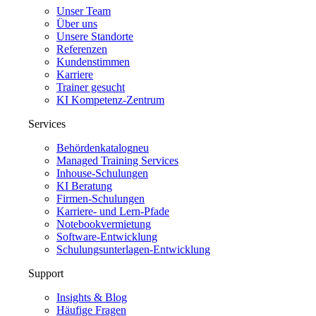
Unser Team
Über uns
Unsere Standorte
Referenzen
Kundenstimmen
Karriere
Trainer gesucht
KI Kompetenz-Zentrum
Services
Behördenkatalog
neu
Managed Training Services
Inhouse-Schulungen
KI Beratung
Firmen-Schulungen
Karriere- und Lern-Pfade
Notebookvermietung
Software-Entwicklung
Schulungsunterlagen-Entwicklung
Support
Insights & Blog
Häufige Fragen