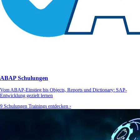
ABAP Schulungen
Vom ABAP-Einstieg bis Objects, Reports und Dictionary: SAP-
Entwicklung gezielt lernen
9 Schulungen
Trainings entdecken ›