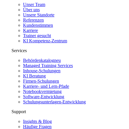
Unser Team
Über uns
Unsere Standorte
Referenzen
Kundenstimmen
Karriere
Trainer gesucht
KI Kompetenz-Zentrum
Services
Behördenkatalog
neu
Managed Training Services
Inhouse-Schulungen
KI Beratung
Firmen-Schulungen
Karriere- und Lern-Pfade
Notebookvermietung
Software-Entwicklung
Schulungsunterlagen-Entwicklung
Support
Insights & Blog
Häufige Fragen