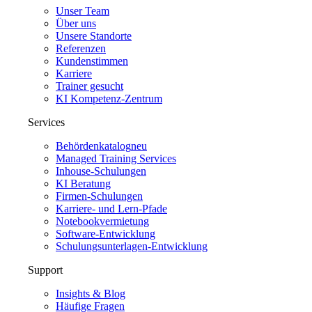
Unser Team
Über uns
Unsere Standorte
Referenzen
Kundenstimmen
Karriere
Trainer gesucht
KI Kompetenz-Zentrum
Services
Behördenkatalog
neu
Managed Training Services
Inhouse-Schulungen
KI Beratung
Firmen-Schulungen
Karriere- und Lern-Pfade
Notebookvermietung
Software-Entwicklung
Schulungsunterlagen-Entwicklung
Support
Insights & Blog
Häufige Fragen