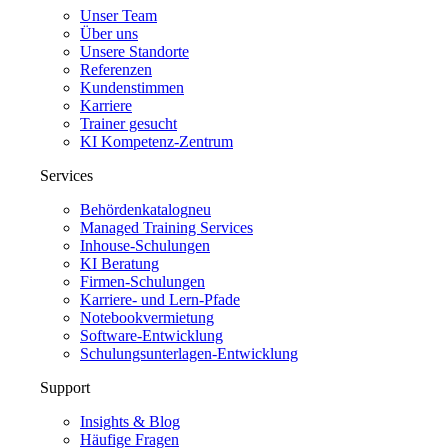
Unser Team
Über uns
Unsere Standorte
Referenzen
Kundenstimmen
Karriere
Trainer gesucht
KI Kompetenz-Zentrum
Services
Behördenkatalog
neu
Managed Training Services
Inhouse-Schulungen
KI Beratung
Firmen-Schulungen
Karriere- und Lern-Pfade
Notebookvermietung
Software-Entwicklung
Schulungsunterlagen-Entwicklung
Support
Insights & Blog
Häufige Fragen