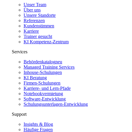
Unser Team
Über uns
Unsere Standorte
Referenzen
Kundenstimmen
Karriere
Trainer gesucht
KI Kompetenz-Zentrum
Services
Behördenkatalog
neu
Managed Training Services
Inhouse-Schulungen
KI Beratung
Firmen-Schulungen
Karriere- und Lern-Pfade
Notebookvermietung
Software-Entwicklung
Schulungsunterlagen-Entwicklung
Support
Insights & Blog
Häufige Fragen