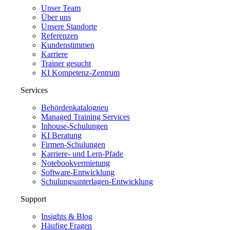
Unser Team
Über uns
Unsere Standorte
Referenzen
Kundenstimmen
Karriere
Trainer gesucht
KI Kompetenz-Zentrum
Services
Behördenkatalog
neu
Managed Training Services
Inhouse-Schulungen
KI Beratung
Firmen-Schulungen
Karriere- und Lern-Pfade
Notebookvermietung
Software-Entwicklung
Schulungsunterlagen-Entwicklung
Support
Insights & Blog
Häufige Fragen