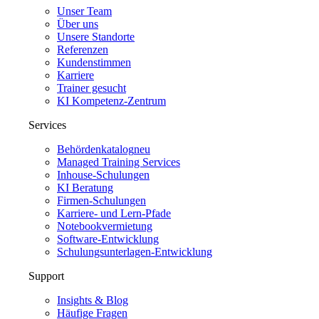
Unser Team
Über uns
Unsere Standorte
Referenzen
Kundenstimmen
Karriere
Trainer gesucht
KI Kompetenz-Zentrum
Services
Behördenkatalog
neu
Managed Training Services
Inhouse-Schulungen
KI Beratung
Firmen-Schulungen
Karriere- und Lern-Pfade
Notebookvermietung
Software-Entwicklung
Schulungsunterlagen-Entwicklung
Support
Insights & Blog
Häufige Fragen