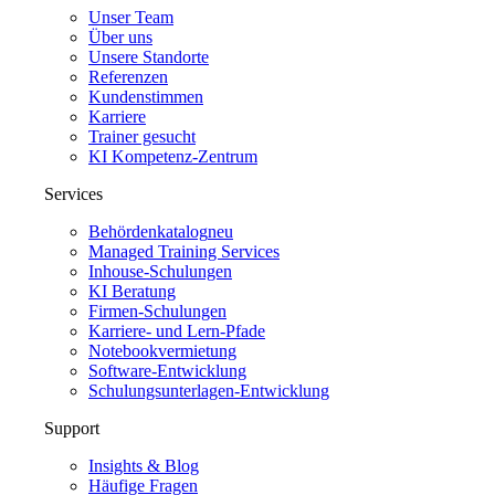
Unser Team
Über uns
Unsere Standorte
Referenzen
Kundenstimmen
Karriere
Trainer gesucht
KI Kompetenz-Zentrum
Services
Behördenkatalog
neu
Managed Training Services
Inhouse-Schulungen
KI Beratung
Firmen-Schulungen
Karriere- und Lern-Pfade
Notebookvermietung
Software-Entwicklung
Schulungsunterlagen-Entwicklung
Support
Insights & Blog
Häufige Fragen