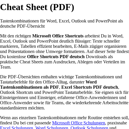
Cheat Sheet (PDF)
Tastenkombinationen für Word, Excel, Outlook und PowerPoint als
deutsche PDF-Übersicht
Mit den richtigen
Microsoft Office Shortcuts
arbeitest Du in Word,
Excel, Outlook und PowerPoint deutlich flüssiger: Texte schneller
markieren, Tabellen effizient bearbeiten, E-Mails zügiger organisieren
und Präsentationen ohne Umwege formatieren. Auf dieser Seite findest
Du kostenlose
Office Shortcuts PDF deutsch
Downloads als
praktische Cheat Sheets zum Ausdrucken, Ablegen oder Verteilen im
Team.
Die PDF-Übersichten enthalten wichtige Tastenkombinationen und
Tastaturbefehle für den Office-Alltag, darunter
Word
Tastenkombinationen als PDF
,
Excel Shortcuts PDF deutsch
,
Outlook Shortcuts und PowerPoint Tastaturbefehle. Sie eignen sich für
Einsteigerinnen und Einsteiger, erfahrene Office-Anwenderinnen und
Office-Anwender sowie für Teams, die wiederkehrende Arbeitsschritte
standardisieren möchten.
Wenn aus einzelnen Tastenkombinationen mehr Routine entstehen soll,
findest Du bei cmt passende
Microsoft Office Schulungen
, praxisnahe
Excel Schulungen
,
Word Schulungen
,
Outlook Schulungen
und