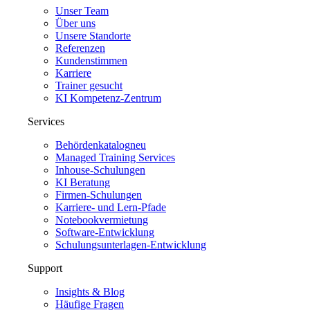
Unser Team
Über uns
Unsere Standorte
Referenzen
Kundenstimmen
Karriere
Trainer gesucht
KI Kompetenz-Zentrum
Services
Behördenkatalog
neu
Managed Training Services
Inhouse-Schulungen
KI Beratung
Firmen-Schulungen
Karriere- und Lern-Pfade
Notebookvermietung
Software-Entwicklung
Schulungsunterlagen-Entwicklung
Support
Insights & Blog
Häufige Fragen