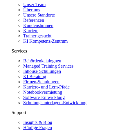
Unser Team
Über uns
Unsere Standorte
Referenzen
Kundenstimmen
Karriere
Trainer gesucht
KI Kompetenz-Zentrum
Services
Behördenkatalog
neu
Managed Training Services
Inhouse-Schulungen
KI Beratung
Firmen-Schulungen
Karriere- und Lern-Pfade
Notebookvermietung
Software-Entwicklung
Schulungsunterlagen-Entwicklung
Support
Insights & Blog
Häufige Fragen