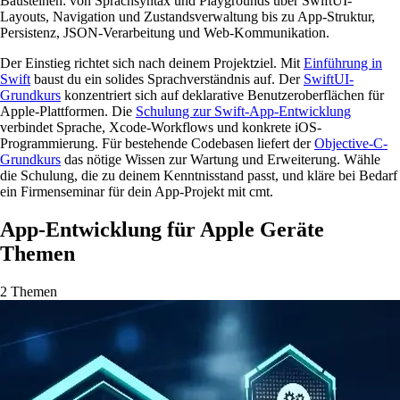
Bausteinen: von Sprachsyntax und Playgrounds über SwiftUI-
Layouts, Navigation und Zustandsverwaltung bis zu App-Struktur,
Persistenz, JSON-Verarbeitung und Web-Kommunikation.
Der Einstieg richtet sich nach deinem Projektziel. Mit
Einführung in
Swift
baust du ein solides Sprachverständnis auf. Der
SwiftUI-
Grundkurs
konzentriert sich auf deklarative Benutzeroberflächen für
Apple-Plattformen. Die
Schulung zur Swift-App-Entwicklung
verbindet Sprache, Xcode-Workflows und konkrete iOS-
Programmierung. Für bestehende Codebasen liefert der
Objective-C-
Grundkurs
das nötige Wissen zur Wartung und Erweiterung. Wähle
die Schulung, die zu deinem Kenntnisstand passt, und kläre bei Bedarf
ein Firmenseminar für dein App-Projekt mit cmt.
App-Entwicklung für Apple Geräte
Themen
2 Themen