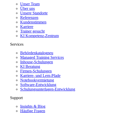
Unser Team
Über uns
Unsere Standorte
Referenzen
Kundenstimmen
Karriere
Trainer gesucht
KI Kompetenz-Zentrum
Services
Behördenkatalog
neu
Managed Training Services
Inhouse-Schulungen
KI Beratung
Firmen-Schulungen
Karriere- und Lern-Pfade
Notebookvermietung
Software-Entwicklung
Schulungsunterlagen-Entwicklung
Support
Insights & Blog
Häufige Fragen