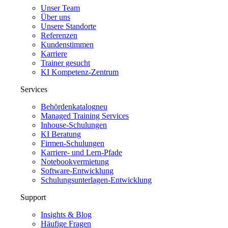
Unser Team
Über uns
Unsere Standorte
Referenzen
Kundenstimmen
Karriere
Trainer gesucht
KI Kompetenz-Zentrum
Services
Behördenkatalog
neu
Managed Training Services
Inhouse-Schulungen
KI Beratung
Firmen-Schulungen
Karriere- und Lern-Pfade
Notebookvermietung
Software-Entwicklung
Schulungsunterlagen-Entwicklung
Support
Insights & Blog
Häufige Fragen