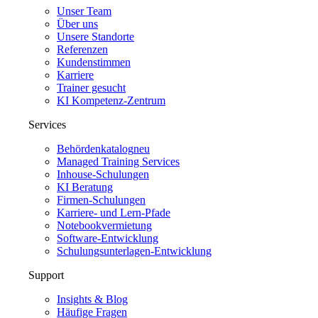
Unser Team
Über uns
Unsere Standorte
Referenzen
Kundenstimmen
Karriere
Trainer gesucht
KI Kompetenz-Zentrum
Services
Behördenkatalog
neu
Managed Training Services
Inhouse-Schulungen
KI Beratung
Firmen-Schulungen
Karriere- und Lern-Pfade
Notebookvermietung
Software-Entwicklung
Schulungsunterlagen-Entwicklung
Support
Insights & Blog
Häufige Fragen