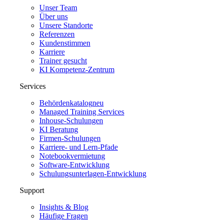
Unser Team
Über uns
Unsere Standorte
Referenzen
Kundenstimmen
Karriere
Trainer gesucht
KI Kompetenz-Zentrum
Services
Behördenkatalog
neu
Managed Training Services
Inhouse-Schulungen
KI Beratung
Firmen-Schulungen
Karriere- und Lern-Pfade
Notebookvermietung
Software-Entwicklung
Schulungsunterlagen-Entwicklung
Support
Insights & Blog
Häufige Fragen