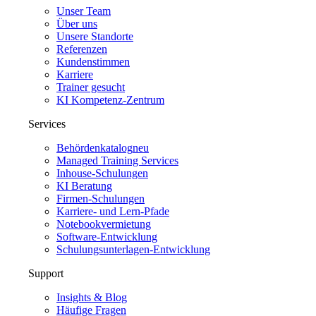
Unser Team
Über uns
Unsere Standorte
Referenzen
Kundenstimmen
Karriere
Trainer gesucht
KI Kompetenz-Zentrum
Services
Behördenkatalog
neu
Managed Training Services
Inhouse-Schulungen
KI Beratung
Firmen-Schulungen
Karriere- und Lern-Pfade
Notebookvermietung
Software-Entwicklung
Schulungsunterlagen-Entwicklung
Support
Insights & Blog
Häufige Fragen