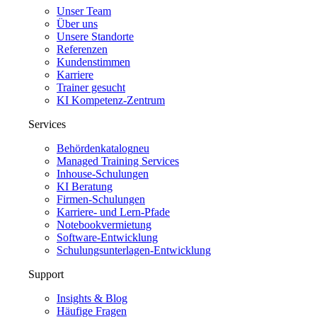
Unser Team
Über uns
Unsere Standorte
Referenzen
Kundenstimmen
Karriere
Trainer gesucht
KI Kompetenz-Zentrum
Services
Behördenkatalog
neu
Managed Training Services
Inhouse-Schulungen
KI Beratung
Firmen-Schulungen
Karriere- und Lern-Pfade
Notebookvermietung
Software-Entwicklung
Schulungsunterlagen-Entwicklung
Support
Insights & Blog
Häufige Fragen