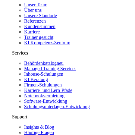
Unser Team
Über uns
Unsere Standorte
Referenzen
Kundenstimmen
Karriere
Trainer gesucht
KI Kompetenz-Zentrum
Services
Behördenkatalog
neu
Managed Training Services
Inhouse-Schulungen
KI Beratung
Firmen-Schulungen
Karriere- und Lern-Pfade
Notebookvermietung
Software-Entwicklung
Schulungsunterlagen-Entwicklung
Support
Insights & Blog
Häufige Fragen