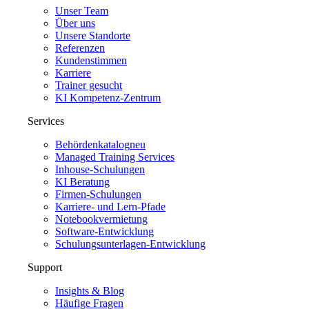
Unser Team
Über uns
Unsere Standorte
Referenzen
Kundenstimmen
Karriere
Trainer gesucht
KI Kompetenz-Zentrum
Services
Behördenkatalog
neu
Managed Training Services
Inhouse-Schulungen
KI Beratung
Firmen-Schulungen
Karriere- und Lern-Pfade
Notebookvermietung
Software-Entwicklung
Schulungsunterlagen-Entwicklung
Support
Insights & Blog
Häufige Fragen