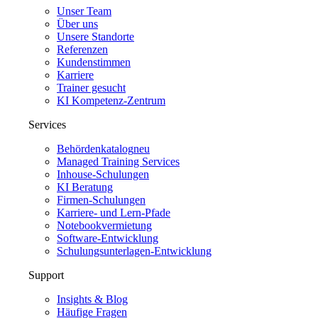
Unser Team
Über uns
Unsere Standorte
Referenzen
Kundenstimmen
Karriere
Trainer gesucht
KI Kompetenz-Zentrum
Services
Behördenkatalog
neu
Managed Training Services
Inhouse-Schulungen
KI Beratung
Firmen-Schulungen
Karriere- und Lern-Pfade
Notebookvermietung
Software-Entwicklung
Schulungsunterlagen-Entwicklung
Support
Insights & Blog
Häufige Fragen