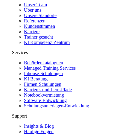
Unser Team
Über uns
Unsere Standorte
Referenzen
Kundenstimmen
Karriere
Trainer gesucht
KI Kompetenz-Zentrum
Services
Behördenkatalog
neu
Managed Training Services
Inhouse-Schulungen
KI Beratung
Firmen-Schulungen
Karriere- und Lern-Pfade
Notebookvermietung
Software-Entwicklung
Schulungsunterlagen-Entwicklung
Support
Insights & Blog
Häufige Fragen