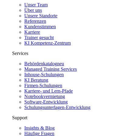
Unser Team
Über uns
Unsere Standorte
Referenzen
Kundenstimmen
Karriere
Trainer gesucht
KI Kompetenz-Zentrum
Services
Behördenkatalog
neu
Managed Training Services
Inhouse-Schulungen
KI Beratung
Firmen-Schulungen
Karriere- und Lern-Pfade
Notebookvermietung
Software-Entwicklung
Schulungsunterlagen-Entwicklung
Support
Insights & Blog
Häufige Fragen