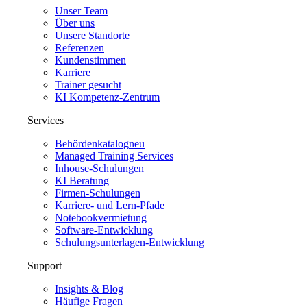
Unser Team
Über uns
Unsere Standorte
Referenzen
Kundenstimmen
Karriere
Trainer gesucht
KI Kompetenz-Zentrum
Services
Behördenkatalog
neu
Managed Training Services
Inhouse-Schulungen
KI Beratung
Firmen-Schulungen
Karriere- und Lern-Pfade
Notebookvermietung
Software-Entwicklung
Schulungsunterlagen-Entwicklung
Support
Insights & Blog
Häufige Fragen