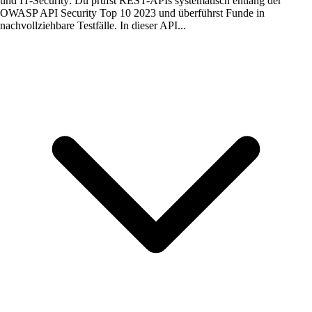
und IT-Security: Du prüfst REST-APIs systematisch entlang der
OWASP API Security Top 10 2023 und überführst Funde in
nachvollziehbare Testfälle. In dieser API...