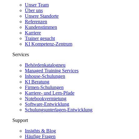
Unser Team
Über uns
Unsere Standorte
Referenzen
Kundenstimmen
Karriere
Trainer gesucht
KI Kompetenz-Zentrum
Services
Behördenkatalog
neu
Managed Training Services
Inhouse-Schulungen
KI Beratung
Firmen-Schulungen
Karriere- und Lern-Pfade
Notebookvermietung
Software-Entwicklung
Schulungsunterlagen-Entwicklung
Support
Insights & Blog
Häufige Fragen