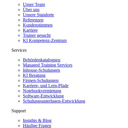
Unser Team
Über uns
Unsere Standorte
Referenzen
Kundenstimmen
Karriere
Trainer gesucht
KI Kompetenz-Zentrum
Services
Behördenkatalog
neu
Managed Training Services
Inhouse-Schulungen
KI Beratung
Firmen-Schulungen
Karriere- und Lern-Pfade
Notebookvermietung
Software-Entwicklung
Schulungsunterlagen-Entwicklung
Support
Insights & Blog
Häufige Fragen