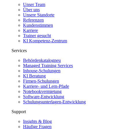
Unser Team
Über uns
Unsere Standorte
Referenzen
Kundenstimmen
Karriere
Trainer gesucht
KI Kompetenz-Zentrum
Services
Behördenkatalog
neu
Managed Training Services
Inhouse-Schulungen
KI Beratung
Firmen-Schulungen
Karriere- und Lern-Pfade
Notebookvermietung
Software-Entwicklung
Schulungsunterlagen-Entwicklung
Support
Insights & Blog
Häufige Fragen