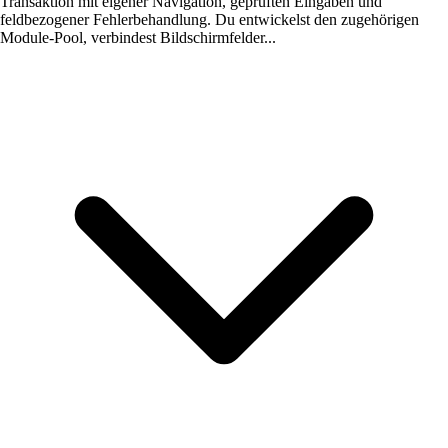
Transaktion mit eigener Navigation, geprüften Eingaben und
feldbezogener Fehlerbehandlung. Du entwickelst den zugehörigen
Module-Pool, verbindest Bildschirmfelder...