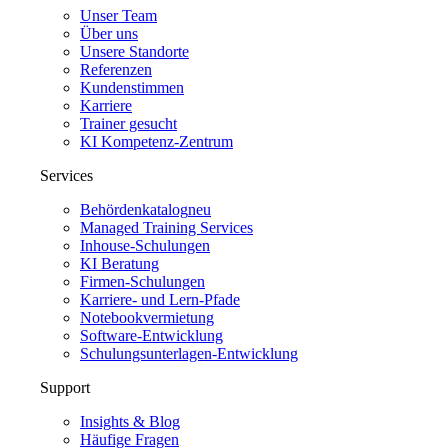
Unser Team
Über uns
Unsere Standorte
Referenzen
Kundenstimmen
Karriere
Trainer gesucht
KI Kompetenz-Zentrum
Services
Behördenkatalog
neu
Managed Training Services
Inhouse-Schulungen
KI Beratung
Firmen-Schulungen
Karriere- und Lern-Pfade
Notebookvermietung
Software-Entwicklung
Schulungsunterlagen-Entwicklung
Support
Insights & Blog
Häufige Fragen