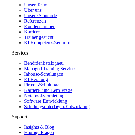
Unser Team
Über uns
Unsere Standorte
Referenzen
Kundenstimmen
Karriere
Trainer gesucht
KI Kompetenz-Zentrum
Services
Behördenkatalog
neu
Managed Training Services
Inhouse-Schulungen
KI Beratung
Firmen-Schulungen
Karriere- und Lern-Pfade
Notebookvermietung
Software-Entwicklung
Schulungsunterlagen-Entwicklung
Support
Insights & Blog
Häufige Fragen