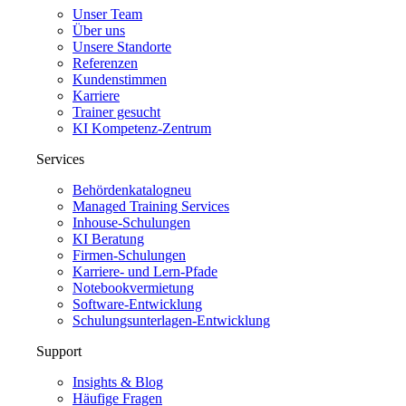
Unser Team
Über uns
Unsere Standorte
Referenzen
Kundenstimmen
Karriere
Trainer gesucht
KI Kompetenz-Zentrum
Services
Behördenkatalog
neu
Managed Training Services
Inhouse-Schulungen
KI Beratung
Firmen-Schulungen
Karriere- und Lern-Pfade
Notebookvermietung
Software-Entwicklung
Schulungsunterlagen-Entwicklung
Support
Insights & Blog
Häufige Fragen