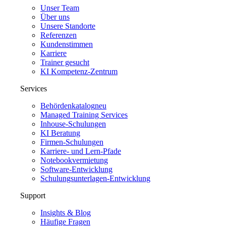
Unser Team
Über uns
Unsere Standorte
Referenzen
Kundenstimmen
Karriere
Trainer gesucht
KI Kompetenz-Zentrum
Services
Behördenkatalog
neu
Managed Training Services
Inhouse-Schulungen
KI Beratung
Firmen-Schulungen
Karriere- und Lern-Pfade
Notebookvermietung
Software-Entwicklung
Schulungsunterlagen-Entwicklung
Support
Insights & Blog
Häufige Fragen