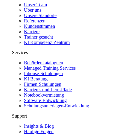
Unser Team
Über uns
Unsere Standorte
Referenzen
Kundenstimmen
Karriere
Trainer gesucht
KI Kompetenz-Zentrum
Services
Behördenkatalog
neu
Managed Training Services
Inhouse-Schulungen
KI Beratung
Firmen-Schulungen
Karriere- und Lern-Pfade
Notebookvermietung
Software-Entwicklung
Schulungsunterlagen-Entwicklung
Support
Insights & Blog
Häufige Fragen