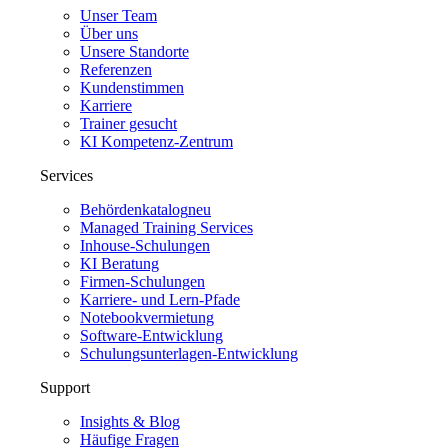
Unser Team
Über uns
Unsere Standorte
Referenzen
Kundenstimmen
Karriere
Trainer gesucht
KI Kompetenz-Zentrum
Services
Behördenkatalog
neu
Managed Training Services
Inhouse-Schulungen
KI Beratung
Firmen-Schulungen
Karriere- und Lern-Pfade
Notebookvermietung
Software-Entwicklung
Schulungsunterlagen-Entwicklung
Support
Insights & Blog
Häufige Fragen