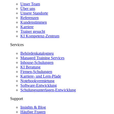
Unser Team
Über uns
Unsere Standorte
Referenzen
Kundenstimmen
Karriere
Trainer gesucht
KI Kompetenz-Zentrum
Services
Behördenkatalog
neu
Managed Training Services
Inhouse-Schulungen
KI Beratung
Firmen-Schulungen
Karriere- und Lern-Pfade
Notebookvermietung
Software-Entwicklung
Schulungsunterlagen-Entwicklung
Support
Insights & Blog
Häufige Fragen