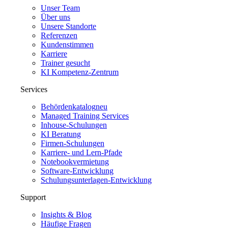
Unser Team
Über uns
Unsere Standorte
Referenzen
Kundenstimmen
Karriere
Trainer gesucht
KI Kompetenz-Zentrum
Services
Behördenkatalog
neu
Managed Training Services
Inhouse-Schulungen
KI Beratung
Firmen-Schulungen
Karriere- und Lern-Pfade
Notebookvermietung
Software-Entwicklung
Schulungsunterlagen-Entwicklung
Support
Insights & Blog
Häufige Fragen