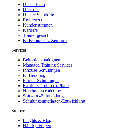
Unser Team
Über uns
Unsere Standorte
Referenzen
Kundenstimmen
Karriere
Trainer gesucht
KI Kompetenz-Zentrum
Services
Behördenkatalog
neu
Managed Training Services
Inhouse-Schulungen
KI Beratung
Firmen-Schulungen
Karriere- und Lern-Pfade
Notebookvermietung
Software-Entwicklung
Schulungsunterlagen-Entwicklung
Support
Insights & Blog
Häufige Fragen