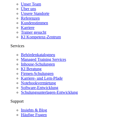
Unser Team
Über uns
Unsere Standorte
Referenzen
Kundenstimmen
Karriere
Trainer gesucht
KI Kompetenz-Zentrum
Services
Behördenkatalog
neu
Managed Training Services
Inhouse-Schulungen
KI Beratung
Firmen-Schulungen
Karriere- und Lern-Pfade
Notebookvermietung
Software-Entwicklung
Schulungsunterlagen-Entwicklung
Support
Insights & Blog
Häufige Fragen