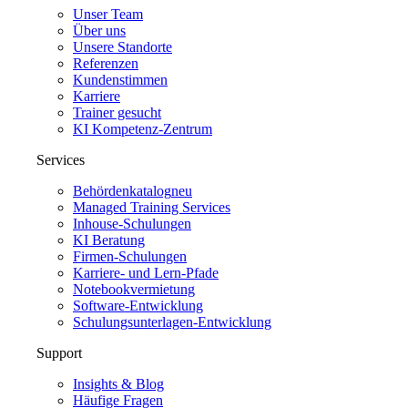
Unser Team
Über uns
Unsere Standorte
Referenzen
Kundenstimmen
Karriere
Trainer gesucht
KI Kompetenz-Zentrum
Services
Behördenkatalog
neu
Managed Training Services
Inhouse-Schulungen
KI Beratung
Firmen-Schulungen
Karriere- und Lern-Pfade
Notebookvermietung
Software-Entwicklung
Schulungsunterlagen-Entwicklung
Support
Insights & Blog
Häufige Fragen