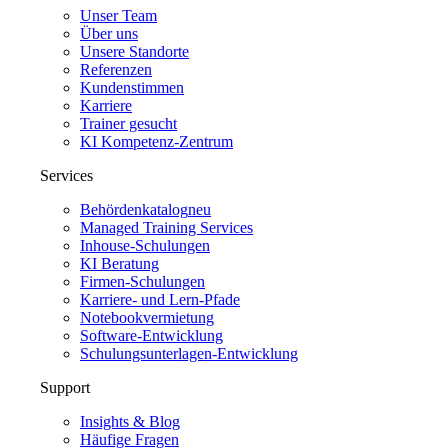
Unser Team
Über uns
Unsere Standorte
Referenzen
Kundenstimmen
Karriere
Trainer gesucht
KI Kompetenz-Zentrum
Services
Behördenkatalog
neu
Managed Training Services
Inhouse-Schulungen
KI Beratung
Firmen-Schulungen
Karriere- und Lern-Pfade
Notebookvermietung
Software-Entwicklung
Schulungsunterlagen-Entwicklung
Support
Insights & Blog
Häufige Fragen