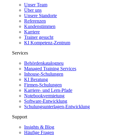
Unser Team
Über uns
Unsere Standorte
Referenzen
Kundenstimmen
Karriere
Trainer gesucht
KI Kompetenz-Zentrum
Services
Behördenkatalog
neu
Managed Training Services
Inhouse-Schulungen
KI Beratung
Firmen-Schulungen
Karriere- und Lern-Pfade
Notebookvermietung
Software-Entwicklung
Schulungsunterlagen-Entwicklung
Support
Insights & Blog
Häufige Fragen