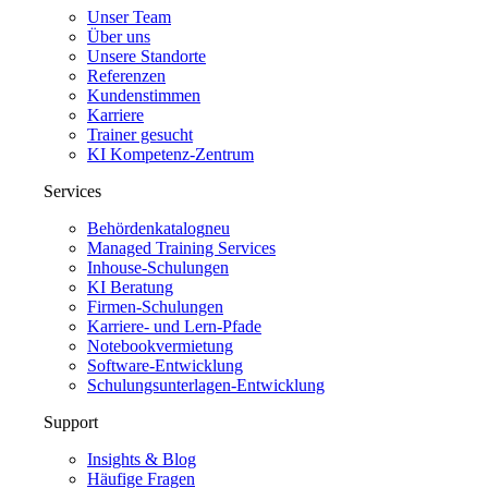
Unser Team
Über uns
Unsere Standorte
Referenzen
Kundenstimmen
Karriere
Trainer gesucht
KI Kompetenz-Zentrum
Services
Behördenkatalog
neu
Managed Training Services
Inhouse-Schulungen
KI Beratung
Firmen-Schulungen
Karriere- und Lern-Pfade
Notebookvermietung
Software-Entwicklung
Schulungsunterlagen-Entwicklung
Support
Insights & Blog
Häufige Fragen