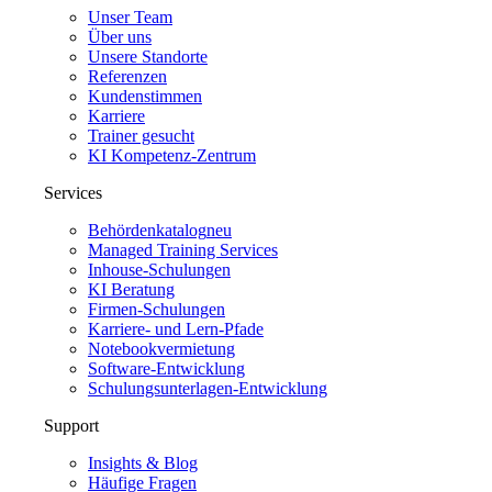
Unser Team
Über uns
Unsere Standorte
Referenzen
Kundenstimmen
Karriere
Trainer gesucht
KI Kompetenz-Zentrum
Services
Behördenkatalog
neu
Managed Training Services
Inhouse-Schulungen
KI Beratung
Firmen-Schulungen
Karriere- und Lern-Pfade
Notebookvermietung
Software-Entwicklung
Schulungsunterlagen-Entwicklung
Support
Insights & Blog
Häufige Fragen