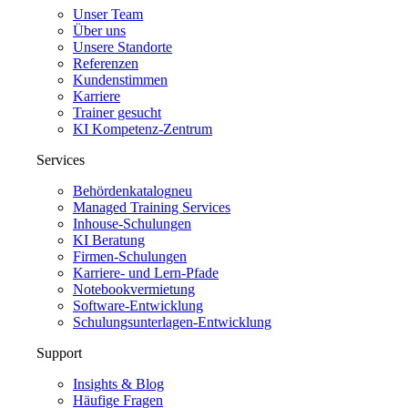
Unser Team
Über uns
Unsere Standorte
Referenzen
Kundenstimmen
Karriere
Trainer gesucht
KI Kompetenz-Zentrum
Services
Behördenkatalog
neu
Managed Training Services
Inhouse-Schulungen
KI Beratung
Firmen-Schulungen
Karriere- und Lern-Pfade
Notebookvermietung
Software-Entwicklung
Schulungsunterlagen-Entwicklung
Support
Insights & Blog
Häufige Fragen