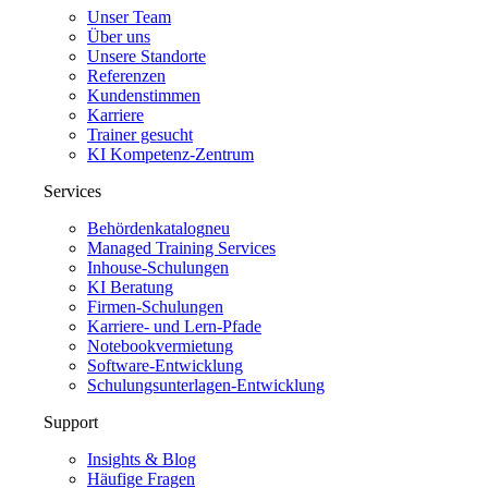
Unser Team
Über uns
Unsere Standorte
Referenzen
Kundenstimmen
Karriere
Trainer gesucht
KI Kompetenz-Zentrum
Services
Behördenkatalog
neu
Managed Training Services
Inhouse-Schulungen
KI Beratung
Firmen-Schulungen
Karriere- und Lern-Pfade
Notebookvermietung
Software-Entwicklung
Schulungsunterlagen-Entwicklung
Support
Insights & Blog
Häufige Fragen