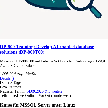
DP-800 Training: Develop AI-enabled database
solutions (DP-800T00)
Microsoft DP-800T00 mit Labs zu Vektorsuche, Embeddings, T-SQL,
Azure SQL und Fabric
1.995,00 €
zzgl. MwSt.
Details ❯
Dauer:
3 Tage
Level:
Aufbau
Nächster Termin:
14.09.2026
& 3 weitere
Teilnahme:
Live-Online · Vor Ort
(bundesweit)
Kurse für MSSQL Server unter Linux