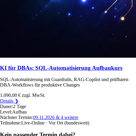
KI für DBAs: SQL-Automatisierung Aufbaukurs
SQL-Automatisierung mit Guardrails, RAG-Copilot und prüfbaren
DBA-Workflows für produktive Changes
1.090,00 €
zzgl. MwSt.
Details ❯
Dauer:
2 Tage
Level:
Aufbau
Nächster Termin:
09.11.2026
& 4 weitere
Teilnahme:
Live-Online · Vor Ort
(bundesweit)
Kein passender Termin dabei?