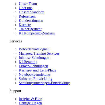
Unser Team
Über uns
Unsere Standorte
Referenzen
Kundenstimmen
Karriere
Trainer gesucht
KI Kompetenz-Zentrum
Services
Behördenkatalog
neu
Managed Training Services
Inhouse-Schulungen
KI Beratung
Firmen-Schulungen
Karriere- und Lern-Pfade
Notebookvermietung
Software-Entwicklung
Schulungsunterlagen-Entwicklung
Support
Insights & Blog
Häufige Fragen