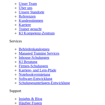
Unser Team
Über uns
Unsere Standorte
Referenzen
Kundenstimmen
Karriere
Trainer gesucht
KI Kompetenz-Zentrum
Services
Behördenkatalog
neu
Managed Training Services
Inhouse-Schulungen
KI Beratung
Firmen-Schulungen
Karriere- und Lern-Pfade
Notebookvermietung
Software-Entwicklung
Schulungsunterlagen-Entwicklung
Support
Insights & Blog
Häufige Fragen