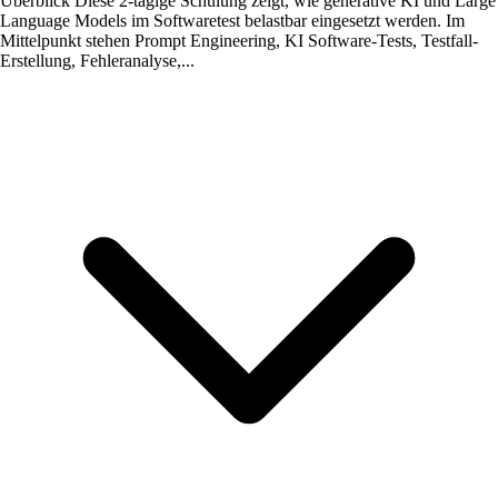
Überblick
Diese 2-tägige Schulung zeigt, wie generative KI und Large
Language Models im Softwaretest belastbar eingesetzt werden. Im
Mittelpunkt stehen Prompt Engineering, KI Software-Tests, Testfall-
Erstellung, Fehleranalyse,...