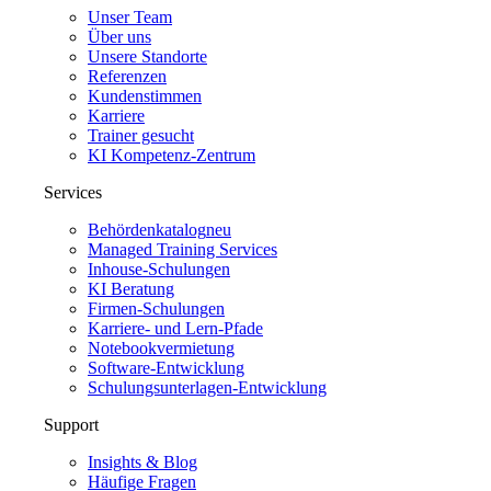
Unser Team
Über uns
Unsere Standorte
Referenzen
Kundenstimmen
Karriere
Trainer gesucht
KI Kompetenz-Zentrum
Services
Behördenkatalog
neu
Managed Training Services
Inhouse-Schulungen
KI Beratung
Firmen-Schulungen
Karriere- und Lern-Pfade
Notebookvermietung
Software-Entwicklung
Schulungsunterlagen-Entwicklung
Support
Insights & Blog
Häufige Fragen