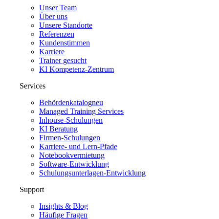
Unser Team
Über uns
Unsere Standorte
Referenzen
Kundenstimmen
Karriere
Trainer gesucht
KI Kompetenz-Zentrum
Services
Behördenkatalog
neu
Managed Training Services
Inhouse-Schulungen
KI Beratung
Firmen-Schulungen
Karriere- und Lern-Pfade
Notebookvermietung
Software-Entwicklung
Schulungsunterlagen-Entwicklung
Support
Insights & Blog
Häufige Fragen