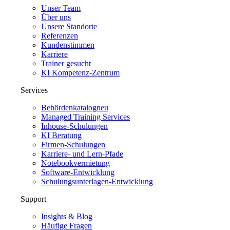
Unser Team
Über uns
Unsere Standorte
Referenzen
Kundenstimmen
Karriere
Trainer gesucht
KI Kompetenz-Zentrum
Services
Behördenkatalog
neu
Managed Training Services
Inhouse-Schulungen
KI Beratung
Firmen-Schulungen
Karriere- und Lern-Pfade
Notebookvermietung
Software-Entwicklung
Schulungsunterlagen-Entwicklung
Support
Insights & Blog
Häufige Fragen