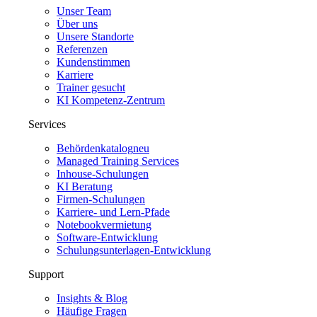
Unser Team
Über uns
Unsere Standorte
Referenzen
Kundenstimmen
Karriere
Trainer gesucht
KI Kompetenz-Zentrum
Services
Behördenkatalog
neu
Managed Training Services
Inhouse-Schulungen
KI Beratung
Firmen-Schulungen
Karriere- und Lern-Pfade
Notebookvermietung
Software-Entwicklung
Schulungsunterlagen-Entwicklung
Support
Insights & Blog
Häufige Fragen