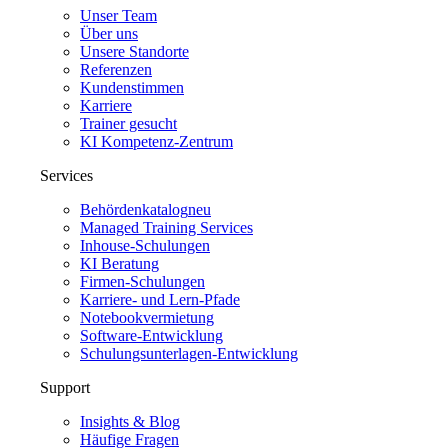
Unser Team
Über uns
Unsere Standorte
Referenzen
Kundenstimmen
Karriere
Trainer gesucht
KI Kompetenz-Zentrum
Services
Behördenkatalog
neu
Managed Training Services
Inhouse-Schulungen
KI Beratung
Firmen-Schulungen
Karriere- und Lern-Pfade
Notebookvermietung
Software-Entwicklung
Schulungsunterlagen-Entwicklung
Support
Insights & Blog
Häufige Fragen